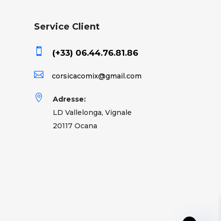
Service Client

(+33) 06.44.76.81.86

corsicacomix@gmail.com

Adresse:
LD Vallelonga, Vignale
20117 Ocana