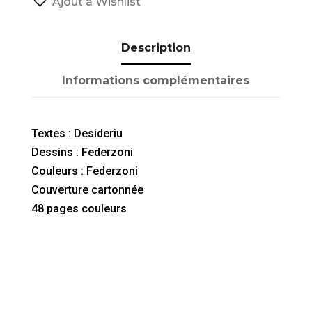
Ajout à Wishlist
|
Tome
Description
8
:
Informations complémentaires
Sale
temps
pour
Textes : Desideriu
la
Dessins : Federzoni
pulenta
Couleurs : Federzoni
Couverture cartonnée
48 pages couleurs