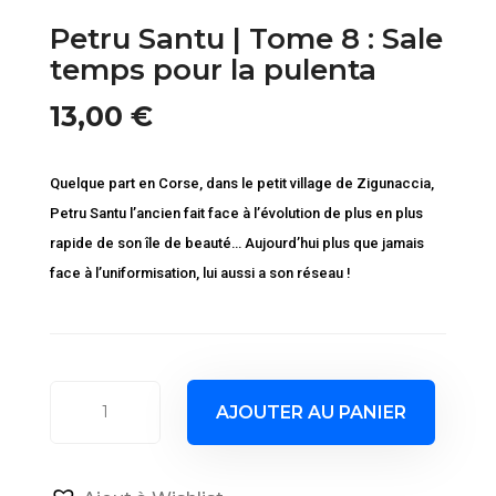
Petru Santu | Tome 8 : Sale
temps pour la pulenta
13,00
€
Quelque part en Corse, dans le petit village de Zigunaccia,
Petru Santu l’ancien fait face à l’évolution de plus en plus
rapide de son île de beauté… Aujourd’hui plus que jamais
face à l’uniformisation, lui aussi a son réseau !
quantité
AJOUTER AU PANIER
de
Petru
Santu